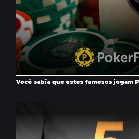
Você sabia que estes famosos jogam 