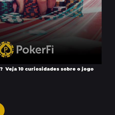
? Veja 10 curiosidades sobre o jogo