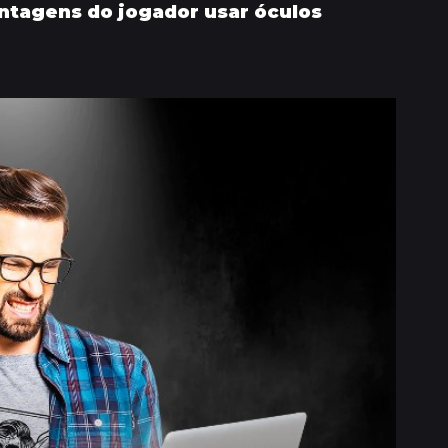
ntagens do jogador usar óculos