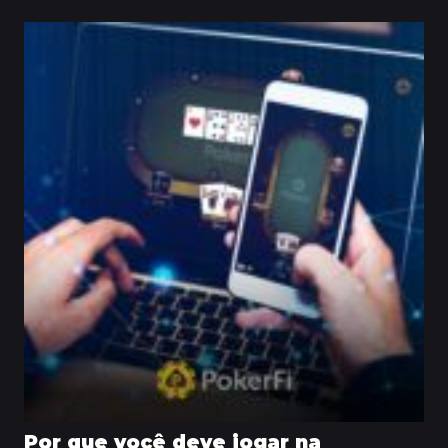
Por que você deve jogar na