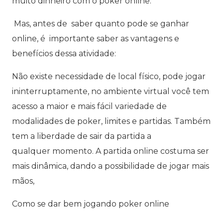
muito dinheiro com o poker online.
Mas, antes de saber quanto pode se ganhar
online, é importante saber as vantagens e
benefícios dessa atividade:
Não existe necessidade de local físico, pode jogar
ininterruptamente, no ambiente virtual você tem
acesso a maior e mais fácil variedade de
modalidades de poker, limites e partidas. Também
tem a liberdade de sair da partida a
qualquer
momento. A partida online costuma ser
mais dinâmica, dando a possibilidade de jogar mais
mãos,
Como se dar bem jogando poker online